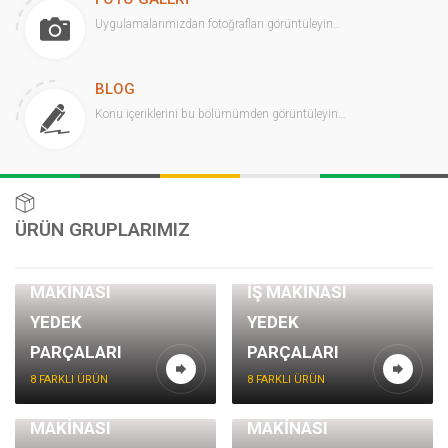
Uygulamalarımızdan fotoğrafları görüntüleyin…
BLOG
Konu içeriklerini bu bölümümden görüntüleyin…
ÜRÜN GRUPLARIMIZ
VOLVO İŞ
CATERPILLER
MAKİNASI
İŞ MAKİNASI
YEDEK
YEDEK
PARÇALARI
PARÇALARI
8 FARKLI ÜRÜN
8 FARKLI ÜRÜN
HİDROMEK İŞ
HYUNDAI İŞ
MAKİNASI
MAKİNASI