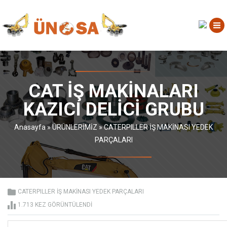
CAT İŞ MAKİNALARI
KAZICI DELİCİ GRUBU
Anasayfa
»
ÜRÜNLERİMİZ
»
CATERPILLER İŞ MAKİNASI YEDEK
PARÇALARI
CATERPILLER İŞ MAKİNASI YEDEK PARÇALARI
1.713 KEZ GÖRÜNTÜLENDI