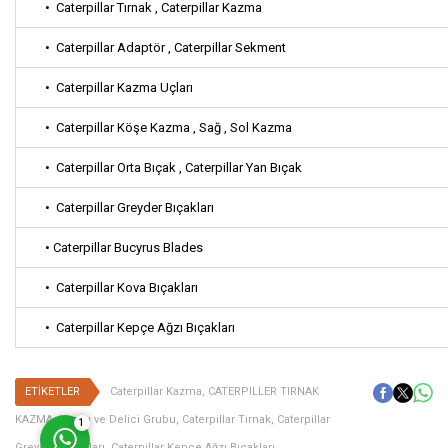
• Caterpillar Tırnak , Caterpillar Kazma
• Caterpillar Adaptör , Caterpillar Sekment
• Caterpillar Kazma Uçları
• Caterpillar Köşe Kazma , Sağ , Sol Kazma
• Caterpillar Orta Bıçak , Caterpillar Yan Bıçak
• Caterpillar Greyder Bıçakları
Müşteri Temsilcisi
• Caterpillar Bucyrus Blades
• Caterpillar Kova Bıçakları
• Caterpillar Kepçe Ağzı Bıçakları
Cevap Yaz
ETİKETLER
Caterpillar Kazma
,
CATERPILLER TIRNAK
KAZMA
,
Kazıcı ve Delici Grubu
,
Caterpillar Tırnak
,
Caterpillar
1
Greyder Bıçakları
,
Caterpillar Kepçe Ağzı Bıçakları
,