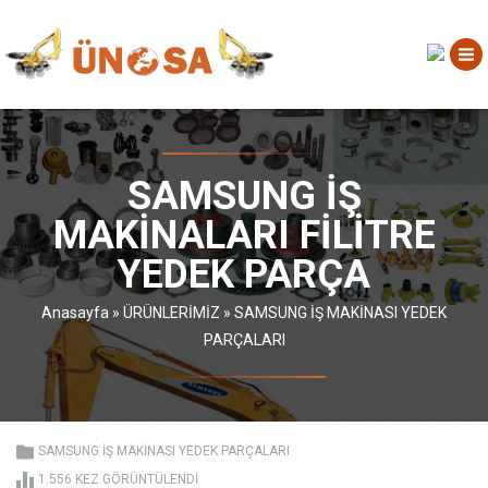
SAMSUNG İŞ
MAKINALARI FILITRE
YEDEK PARÇA
Anasayfa
»
ÜRÜNLERİMİZ
»
SAMSUNG İŞ MAKİNASI YEDEK
PARÇALARI
SAMSUNG İŞ MAKİNASI YEDEK PARÇALARI
1.556 KEZ GÖRÜNTÜLENDI