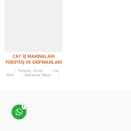
Müşteri Temsilcisi
CAT İŞ MAKINALARI
YÜRÜYÜŞ VE EKIPMANLARI
YEDEK PARÇA
• Yürüyüş Zinciri • Cer
Rimi • İstikamet Tekeri •
Palet Civatası , Şase Civatası •
Palet...
Cevap Yaz
1