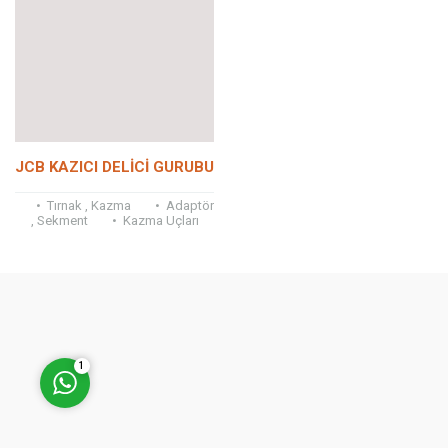
Müşteri Temsilcisi
JCB KAZICI DELİCİ GURUBU
• Tırnak , Kazma • Adaptör
, Sekment • Kazma Uçları
• Köşe Kazma , Sağ ,...
Cevap Yaz
1