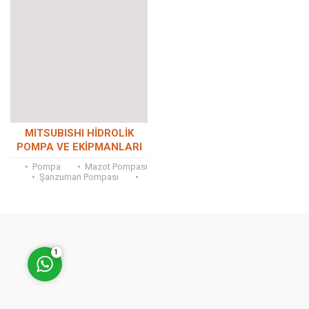
Müşteri Temsilcisi
MITSUBISHI HİDROLİK
POMPA VE EKİPMANLARI
• Pompa • Mazot Pompası
• Şanzuman Pompası •
Pilot Pompası • Hidrolik
Pompa • Hidrolik Kartriç...
Cevap Yaz
1