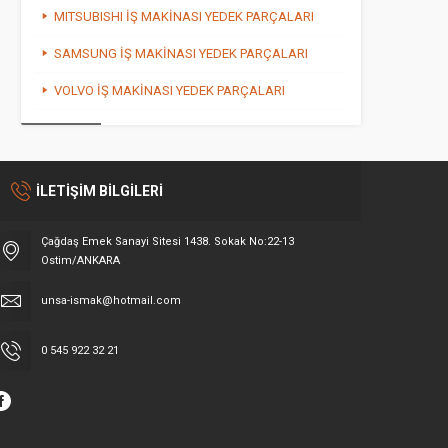
MITSUBISHI İŞ MAKİNASI YEDEK PARÇALARI
SAMSUNG İŞ MAKİNASI YEDEK PARÇALARI
VOLVO İŞ MAKİNASI YEDEK PARÇALARI
İLETİŞİM BİLGİLERİ
Çağdaş Emek Sanayi Sitesi 1438. Sokak No:22-13
Ostim/ANKARA
unsa-ismak@hotmail.com
0 545 922 32 21