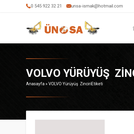
0 545 922 32 21
unsa-ismak@hotmail.com
VOLVO YÜRÜYÜŞ ZINC
Anasayfa
»
VOLVO Yürüyüş ZinciriEtiketi