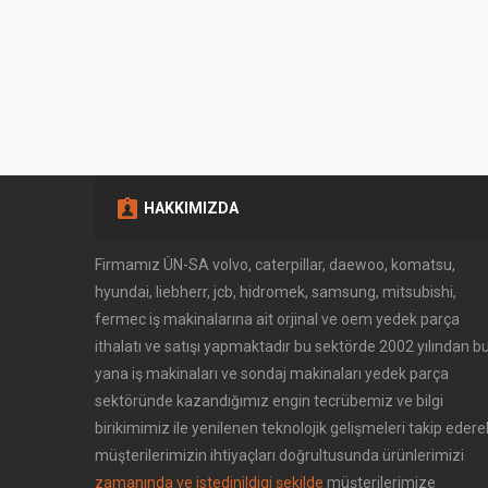
HAKKIMIZDA
Firmamız ÜN-SA volvo, caterpillar, daewoo, komatsu,
hyundai, liebherr, jcb, hidromek, samsung, mitsubishi,
fermec iş makinalarına ait orjinal ve oem yedek parça
ithalatı ve satışı yapmaktadır bu sektörde 2002 yılından b
yana iş makinaları ve sondaj makinaları yedek parça
Müşteri Temsilcisi
sektöründe kazandığımız engin tecrübemiz ve bilgi
birikimimiz ile yenilenen teknolojik gelişmeleri takip edere
müşterilerimizin ihtiyaçları doğrultusunda ürünlerimizi
zamanında ve istedinildigi şekilde
müşterilerimize