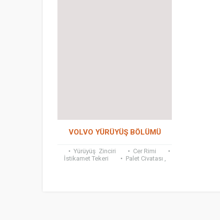
VOLVO YÜRÜYÜŞ BÖLÜMÜ
• Yürüyüş Zinciri • Cer Rimi •
İstikamet Tekeri • Palet Civatası ,
Şase Civatası • Palet...