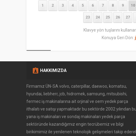
1
2
3
4
5
6
7
8
9
10
23
24
25
26
27
Klavye yön tuşlarını kullana
Konuya Geri Dön:
HAKKIMIZDA
Firmamız ÜN-SA volvo, caterpillar, daewoo, komatsu,
hyundai, liebherr, jcb, hidromek, samsung, mitsubishi,
fermec iş makinalarına ait orjinal ve oem yedek parça
ithalatı ve satışı yapmaktadır bu sektörde 2002 yılından b
yana iş makinaları ve sondaj makinaları yedek parça
Müşteri Temsilcisi
sektöründe kazandığımız engin tecrübemiz ve bilgi
birikimimiz ile yenilenen teknolojik gelişmeleri takip edere