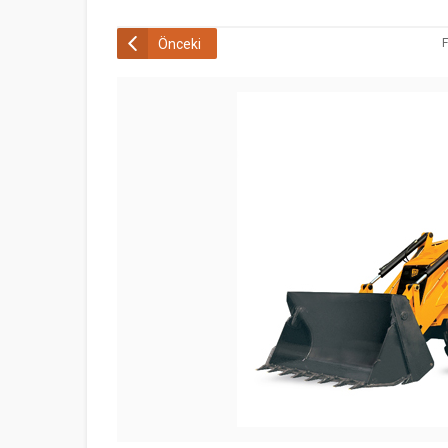
Önceki
F