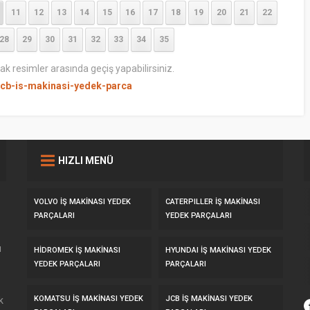
11
12
13
14
15
16
17
18
19
20
21
22
28
29
30
31
32
33
34
35
rak resimler arasında geçiş yapabilirsiniz.
jcb-is-makinasi-yedek-parca
HIZLI MENÜ
VOLVO İŞ MAKİNASI YEDEK
CATERPILLER İŞ MAKİNASI
PARÇALARI
YEDEK PARÇALARI
u
HİDROMEK İŞ MAKİNASI
HYUNDAI İŞ MAKİNASI YEDEK
YEDEK PARÇALARI
PARÇALARI
KOMATSU İŞ MAKİNASI YEDEK
JCB İŞ MAKİNASI YEDEK
k