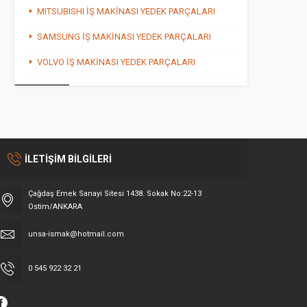
MITSUBISHI İŞ MAKİNASI YEDEK PARÇALARI
SAMSUNG İŞ MAKİNASI YEDEK PARÇALARI
VOLVO İŞ MAKİNASI YEDEK PARÇALARI
İLETİŞİM BİLGİLERİ
Çağdaş Emek Sanayi Sitesi 1438. Sokak No:22-13
Ostim/ANKARA
unsa-ismak@hotmail.com
0 545 922 32 21