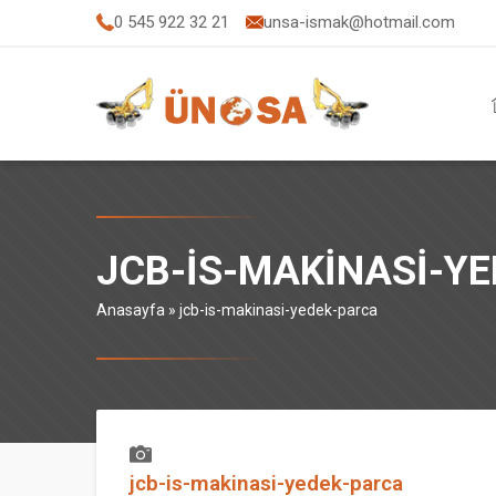
0 545 922 32 21
unsa-ismak@hotmail.com
JCB-IS-MAKINASI-Y
Anasayfa
»
jcb-is-makinasi-yedek-parca
jcb-is-makinasi-yedek-parca